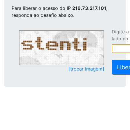
Para liberar o acesso
do IP
216.73.217.101
,
responda ao desafio abaixo.
Digite 
lado no
[trocar imagem]