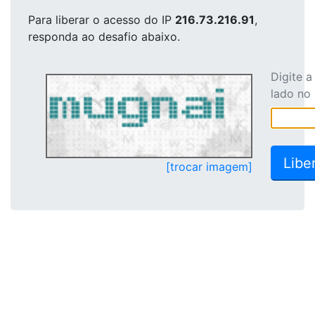
Para liberar o acesso
do IP
216.73.216.91
,
responda ao desafio abaixo.
Digite 
lado no
[trocar imagem]