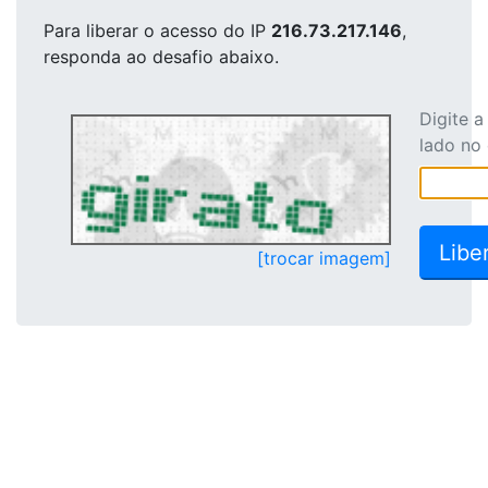
Para liberar o acesso
do IP
216.73.217.146
,
responda ao desafio abaixo.
Digite 
lado no
[trocar imagem]